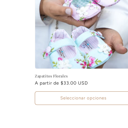
c
i
ó
n
:
Zapatitos Florales
Precio
A partir de
$33.00 USD
habitual
Seleccionar opciones