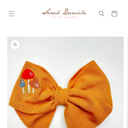
Ir
directamente
al contenido
Carrito
Ir
directamente
a la
información
del producto