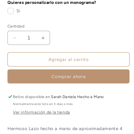
Quieres personalizarlo con un monograma?
Si
Cantidad
Reducir
Aumentar
cantidad
cantidad
para
para
Lazos
Lazos
Agregar al carrito
de
de
Lino
Lino
Comprar ahora
-
-
Amarillo
Amarillo
Retiro disponible en
Sarah Daniela Hecho a Mano
Normalmente está listo en 5 días o más
Ver información de la tienda
Hermoso Lazo hecho a mano de aproximadamente
4