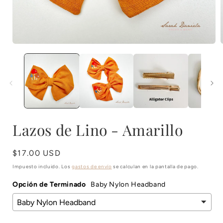
Abrir
A
elemento
multimedia
1
en
una
ventana
modal
Lazos de Lino - Amarillo
Precio
$17.00 USD
habitual
Impuesto incluido. Los
gastos de envío
se calculan en la pantalla de pago.
Opción de Terminado
Baby Nylon Headband