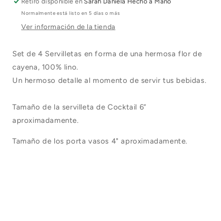
/
/
Retiro disponible en
Sarah Daniela Hecho a Mano
Porta
Porta
Normalmente está listo en 5 días o más
Vasos
Vasos
Ver información de la tienda
en
en
Lino
Lino
-
-
Set de 4 Servilletas en forma de una hermosa flor de
Blanco
Blanco
cayena, 100% lino.
con
con
Un hermoso detalle al momento de servir tus bebidas.
Dorado
Dorado
Tamaño de la servilleta de Cocktail 6”
aproximadamente.
Tamaño de los porta vasos 4" aproximadamente.