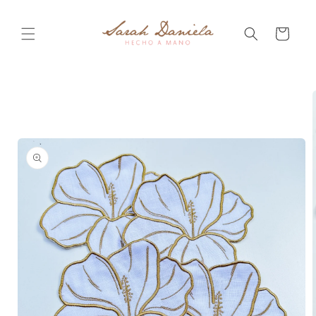
Ir
directamente
al contenido
Carrito
Ir
directamente
a la
información
del producto