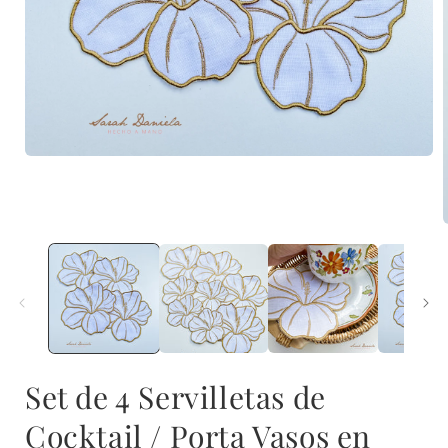
Abrir
elemento
multimedia
1
en
A
una
ventana
modal
Set de 4 Servilletas de
Cocktail / Porta Vasos en