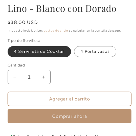
Lino - Blanco con Dorado
Precio
$38.00 USD
habitual
Impuesto incluido. Los
gastos de envío
se calculan en la pantalla de pago.
Tipo de Servilleta
4 Servilleta de Cocktail
4 Porta vasos
Cantidad
Reducir
Aumentar
cantidad
cantidad
para
para
Set
Set
Agregar al carrito
de
de
4
4
Comprar ahora
Servilletas
Servilletas
de
de
Cocktail
Cocktail