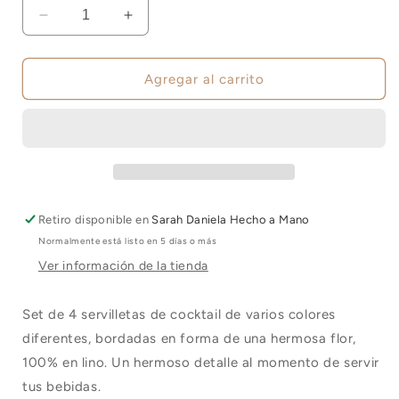
Reducir
Aumentar
cantidad
cantidad
para
para
Set
Set
Agregar al carrito
de
de
4
4
Servilletas
Servilletas
de
de
Cocktail
Cocktail
en
en
Lino
Lino
Retiro disponible en
Sarah Daniela Hecho a Mano
Normalmente está listo en 5 días o más
Ver información de la tienda
Set de 4 servilletas de cocktail de varios colores
diferentes, bordadas en forma de una hermosa flor,
100% en lino. Un hermoso detalle al momento de servir
tus bebidas.