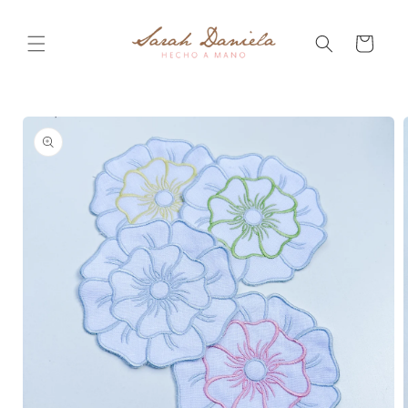
Ir
directamente
al contenido
Carrito
Ir
directamente
a la
información
del producto