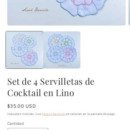
Abrir
A
elemento
multimedia
1
en
una
ventana
modal
Set de 4 Servilletas de
Cocktail en Lino
Precio
$35.00 USD
habitual
Impuesto incluido. Los
gastos de envío
se calculan en la pantalla de pago.
Cantidad